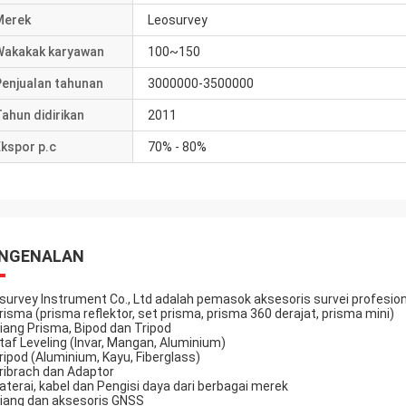
Merek
Leosurvey
Wakakak karyawan
100~150
Penjualan tahunan
3000000-3500000
ahun didirikan
2011
kspor p.c
70% - 80%
NGENALAN
survey Instrument Co., Ltd adalah pemasok aksesoris survei profesional
Prisma (prisma reflektor, set prisma, prisma 360 derajat, prisma mini)
Tiang Prisma, Bipod dan Tripod
Staf Leveling (Invar, Mangan, Aluminium)
Tripod (Aluminium, Kayu, Fiberglass)
Tribrach dan Adaptor
Baterai, kabel dan Pengisi daya dari berbagai merek
Tiang dan aksesoris GNSS