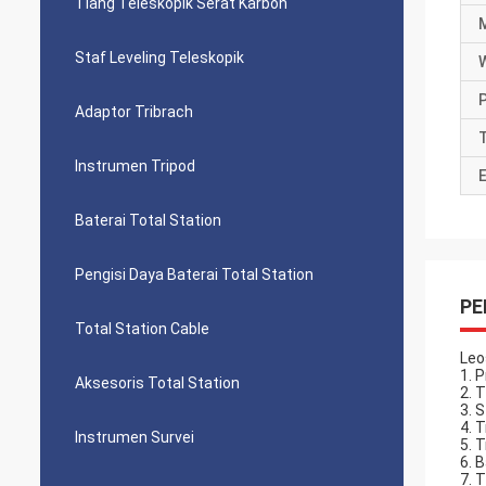
Tiang Teleskopik Serat Karbon
Staf Leveling Teleskopik
Adaptor Tribrach
T
Instrumen Tripod
E
Baterai Total Station
Pengisi Daya Baterai Total Station
PE
Total Station Cable
Leo
1. 
Aksesoris Total Station
2. 
3. 
4. 
Instrumen Survei
5. 
6. 
7. 