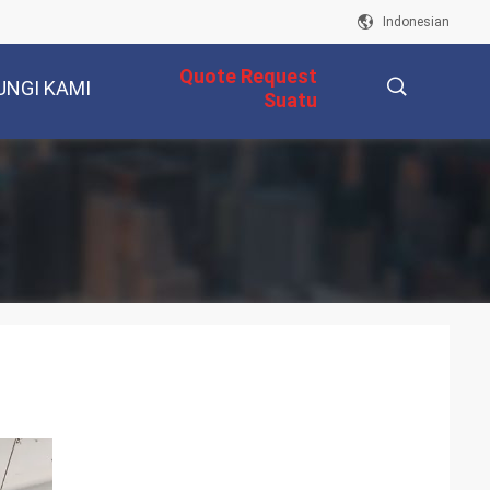
Indonesian
Quote Request
UNGI KAMI
Suatu
描
述