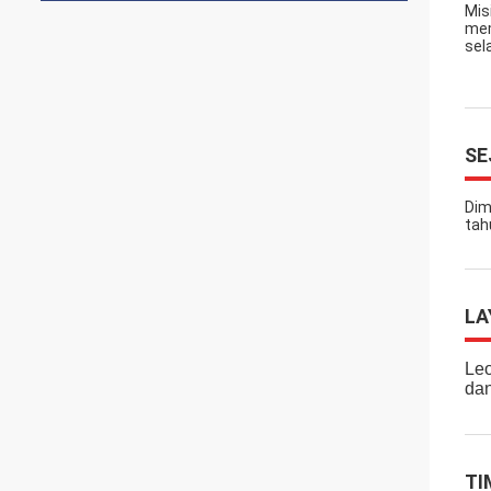
Mis
mem
sel
SE
Dim
tah
LA
Leo
dan
TI