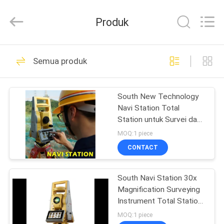
Leo
Survey
Instrument
Produk
Co.,Ltd.
All
Rights
Reserved.
RUMAH
23
Semua produk
Survei Prisma
PRODUK
Reflektor
South New Technology
Navi Station Total
TENTANG
Station untuk Survei dan
KAMI
Pemetaan Konstruksi
MOQ:1 piece
CONTACT
33
TUR
South Navi Station 30x
PABRIK
Survei Mini Prisma
Magnification Surveying
Instrument Total Station
KONTROL
dengan 574 Saluran
MOQ:1 piece