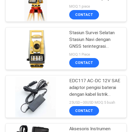
South Navi Station untuk
MOQ:1 piece
pekerjaan survei Anda
CONTACT
11
Stasiun Survei Selatan
Prism Pole Bipod
Stasiun Navi dengan
GNSS terintegrasi
2000m EDM tanpa
MOQ:1 Piece
reflektor Akurasi 2 ′′ 5,0
CONTACT
inci layar sentuh
EDC117 AC-DC 12V SAE
11
adaptor pengisi baterai
Tiang Teleskopik
dengan kabel listrik
A00302 untuk Topcon
25USD~30USD MOQ:5 buah
Serat Karbon
GPS Hiper Series
CONTACT
Aksesoris Instrumen