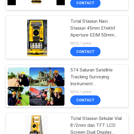
Pelacakan Satelit dan
KUALITAS
CONTACT
MT6753 Processor
Total Stasiun Navi
HUBUNGI
13
Stasiun 45mm Efektif
KAMI
Aperture EDM 50mm
360 Derajat Prisma
oleh Selatan 1''
MOQ:1 piece
Kompensator
PERMINTAAN
CONTACT
Pengaturan Keakuratan
PENAWARAN
untuk Standar
574 Saluran Satellite
Tracking Surveying
SITEMAP
Instrument
11
Measurements Total
MOQ:1 piece
Station dengan 0.3-3s
PRIVACY
CONTACT
Measure Interval dan
Total Station Prism
POLICY
Dual-Band WLAN
Total Stasiun Sirkular Vial
8'/2mm dan TFT LCD
Screen Dual Display