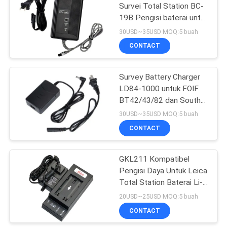
Survei Total Station BC-
19B Pengisi baterai untuk
53
baterai Topcon
30USD~35USD MOQ:5 buah
Staf Leveling
CONTACT
Teleskopik
Survey Battery Charger
LD84-1000 untuk FOIF
BT42/43/82 dan South
LI-30 BDC40L Total
30USD~35USD MOQ:5 buah
Station Battery
CONTACT
46
GKL211 Kompatibel
Adaptor Tribrach
Pengisi Daya Untuk Leica
Total Station Baterai Li-
ion GEB90 GEB211
20USD~25USD MOQ:5 buah
GEB212 GEB221
CONTACT