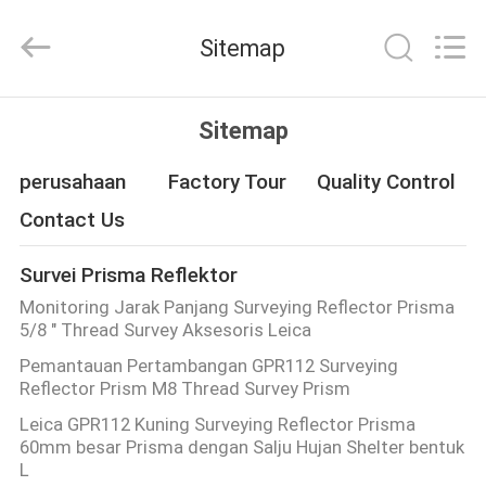
Leo
Survey
Instrument
Sitemap
Co.,Ltd.
All
Rights
Reserved.
RUMAH
Sitemap
PRODUK
perusahaan
Factory Tour
Quality Control
Contact Us
TENTANG
Survei Prisma Reflektor
KAMI
Monitoring Jarak Panjang Surveying Reflector Prisma
5/8 " Thread Survey Aksesoris Leica
TUR
Pemantauan Pertambangan GPR112 Surveying
Reflector Prism M8 Thread Survey Prism
PABRIK
Leica GPR112 Kuning Surveying Reflector Prisma
60mm besar Prisma dengan Salju Hujan Shelter bentuk
KONTROL
L