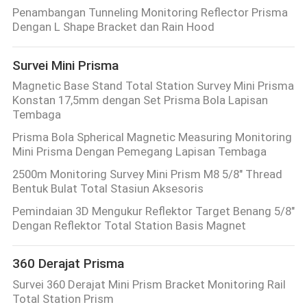
KUALITAS
Penambangan Tunneling Monitoring Reflector Prisma
Dengan L Shape Bracket dan Rain Hood
HUBUNGI
Survei Mini Prisma
KAMI
Magnetic Base Stand Total Station Survey Mini Prisma
Konstan 17,5mm dengan Set Prisma Bola Lapisan
Tembaga
PERMINTAAN
Prisma Bola Spherical Magnetic Measuring Monitoring
PENAWARAN
Mini Prisma Dengan Pemegang Lapisan Tembaga
2500m Monitoring Survey Mini Prism M8 5/8" Thread
SITEMAP
Bentuk Bulat Total Stasiun Aksesoris
Pemindaian 3D Mengukur Reflektor Target Benang 5/8"
Dengan Reflektor Total Station Basis Magnet
PRIVACY
POLICY
360 Derajat Prisma
Survei 360 Derajat Mini Prism Bracket Monitoring Rail
Total Station Prism