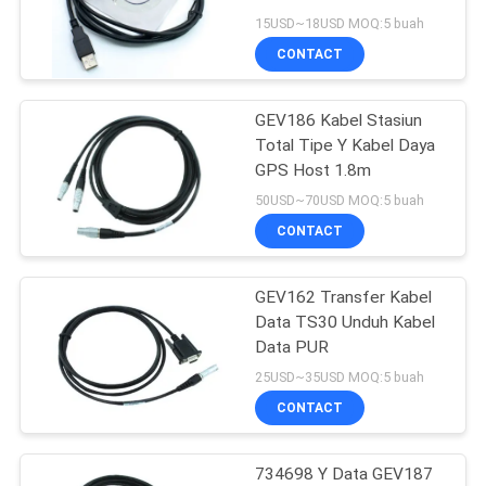
15USD~18USD MOQ:5 buah
CONTACT
11
GEV186 Kabel Stasiun
Prism Pole Bipod
Total Tipe Y Kabel Daya
GPS Host 1.8m
50USD~70USD MOQ:5 buah
CONTACT
GEV162 Transfer Kabel
11
Data TS30 Unduh Kabel
Tiang Teleskopik
Data PUR
25USD~35USD MOQ:5 buah
Serat Karbon
CONTACT
734698 Y Data GEV187