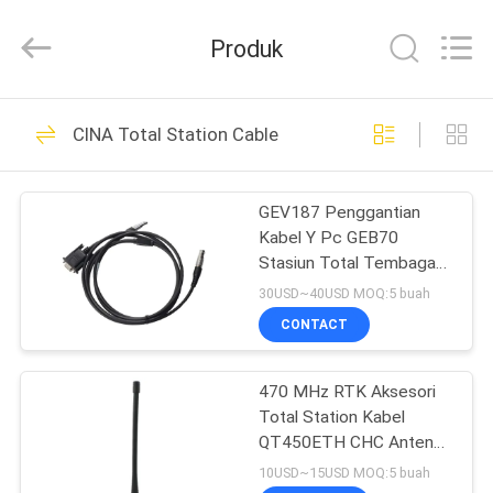
Leo
Survey
Instrument
Produk
Co.,Ltd.
All
Rights
Reserved.
RUMAH
23
CINA Total Station Cable
Survei Prisma
PRODUK
Reflektor
GEV187 Penggantian
Kabel Y Pc GEB70
TENTANG
Stasiun Total Tembaga
KAMI
5pin
30USD~40USD MOQ:5 buah
CONTACT
33
TUR
470 MHz RTK Aksesori
PABRIK
Survei Mini Prisma
Total Station Kabel
QT450ETH CHC Antena
KONTROL
Sekrup GPS
10USD~15USD MOQ:5 buah