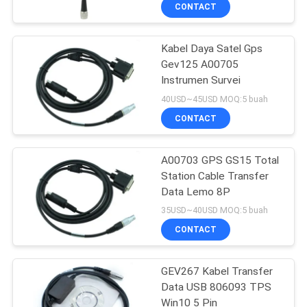
KUALITAS
CONTACT
Kabel Daya Satel Gps
HUBUNGI
13
Gev125 A00705
KAMI
Instrumen Survei
360 Derajat Prisma
40USD~45USD MOQ:5 buah
PERMINTAAN
CONTACT
PENAWARAN
A00703 GPS GS15 Total
Station Cable Transfer
SITEMAP
Data Lemo 8P
11
35USD~40USD MOQ:5 buah
PRIVACY
CONTACT
Total Station Prism
POLICY
GEV267 Kabel Transfer
Data USB 806093 TPS
Win10 5 Pin