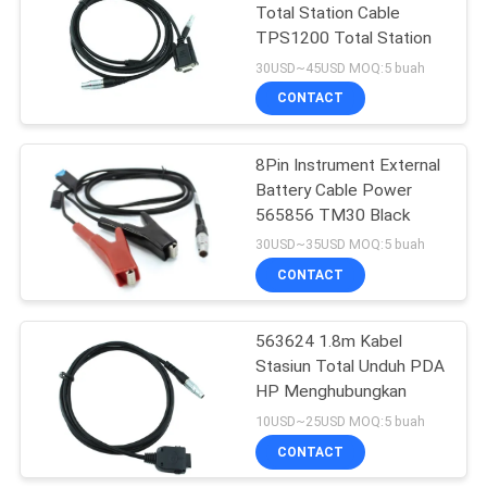
Total Station Cable
TPS1200 Total Station
53
30USD~45USD MOQ:5 buah
Staf Leveling
CONTACT
Teleskopik
8Pin Instrument External
Battery Cable Power
565856 TM30 Black
30USD~35USD MOQ:5 buah
CONTACT
46
563624 1.8m Kabel
Adaptor Tribrach
Stasiun Total Unduh PDA
HP Menghubungkan
10USD~25USD MOQ:5 buah
CONTACT