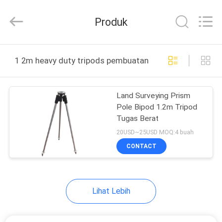
Leo
Survey
Instrument
Produk
Co.,Ltd.
All
Rights
Reserved.
RUMAH
1 2m heavy duty tripods pembuatan online
PRODUK
Land Surveying Prism
Pole Bipod 1.2m Tripod
TENTANG
Tugas Berat
KAMI
20USD~25USD MOQ:4 buah
CONTACT
TUR
PABRIK
Lihat Lebih
KONTROL