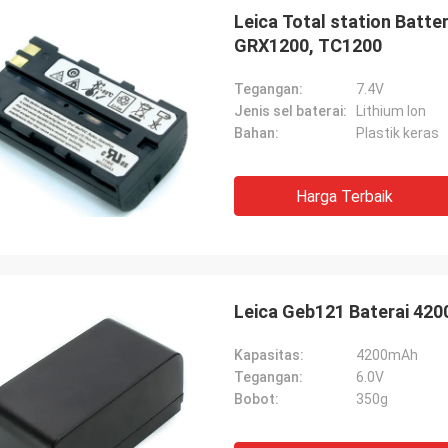
Leica Total station Batt
GRX1200, TC1200
Tegangan:
7.4V
Jenis sel baterai:
Lithium lon
Bahan:
Plastik keras
Harga Terbaik
Leica Geb121 Baterai 42
Kapasitas:
4200mAh
Tegangan:
6.0V
Bobot:
350g