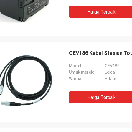
Harga Terbaik
GEV186 Kabel Stasiun Tot
Model:
GEV186
Untuk merek:
Leica
Warna:
Hitam
Harga Terbaik