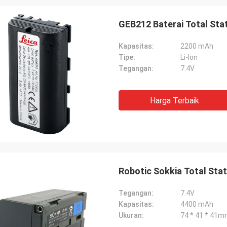
GEB212 Baterai Total Sta
Kapasitas:
2200 mAh
Tipe:
Li-lon
Tegangan:
7.4V
Harga Terbaik
Robotic Sokkia Total Sta
Tegangan:
7.4V
Kapasitas:
4400 mAh
Ukuran:
74 * 41 * 41