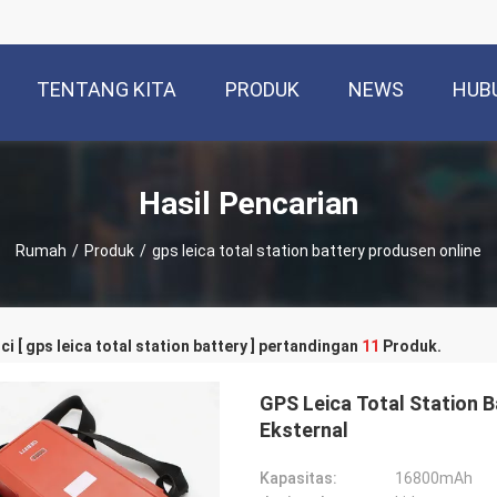
TENTANG KITA
PRODUK
NEWS
HUB
Hasil Pencarian
Rumah
/
Produk
/
gps leica total station battery produsen online
ci [ gps leica total station battery ] pertandingan
11
Produk.
GPS Leica Total Station 
Eksternal
Kapasitas:
16800mAh