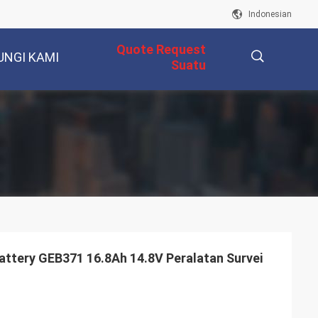
Indonesian
Quote Request
UNGI KAMI
Suatu
描
述
Battery GEB371 16.8Ah 14.8V Peralatan Survei