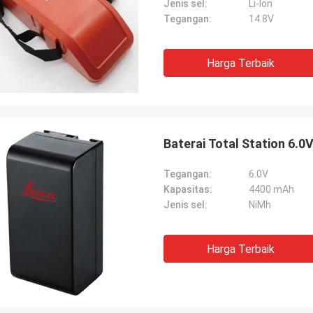
Jenis sel:
Li-lon
Tegangan:
14.8V
Harga Terbaik
Baterai Total Station 6.
Tegangan:
6.0V
Kapasitas:
4400 mAh
Jenis sel:
NiMh
Harga Terbaik