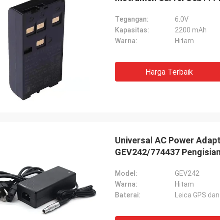
Tegangan:
6.0V
Kapasitas:
2200 mAh
Warna:
Hitam
Harga Terbaik
Universal AC Power Adapte
GEV242/774437 Pengisian
Model:
GEV242
Warna:
Hitam
Baterai:
Leica GPS dan