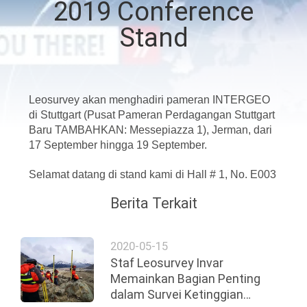
2019 Conference
KUALITAS
Stand
HUBUNGI
KAMI
Leosurvey akan menghadiri pameran INTERGEO
di Stuttgart (Pusat Pameran Perdagangan Stuttgart
PERMINTAAN
Baru TAMBAHKAN: Messepiazza 1), Jerman, dari
PENAWARAN
17 September hingga 19 September.
Selamat datang di stand kami di Hall # 1, No. E003
SITEMAP
Berita Terkait
PRIVACY
2020-05-15
POLICY
Staf Leosurvey Invar
Memainkan Bagian Penting
dalam Survei Ketinggian