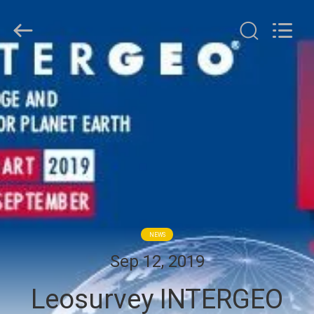
Leo
Survey
Instrument
Co.,Ltd.
All
Rights
Reserved.
RUMAH
PRODUK
TENTANG
KAMI
TUR
NEWS
PABRIK
Sep 12, 2019
Leosurvey INTERGEO
KONTROL