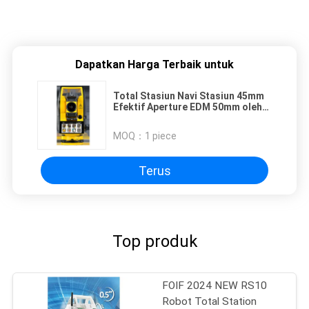
Dapatkan Harga Terbaik untuk
Total Stasiun Navi Stasiun 45mm
Efektif Aperture EDM 50mm oleh
Selatan 1'' Kompensator
Pengaturan Keakuratan untuk
MOQ：
1 piece
Standar
Terus
Top produk
FOIF 2024 NEW RS10
Robot Total Station