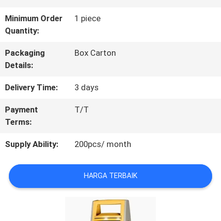
KONTROL
Minimum Order
1 piece
Quantity:
KUALITAS
Packaging
Box Carton
Details:
HUBUNGI
Delivery Time:
3 days
KAMI
Payment
T/T
Terms:
PERMINTAAN
Supply Ability:
200pcs/ month
PENAWARAN
HARGA TERBAIK
SITEMAP