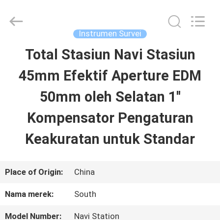
2026
Leo
Survey
Instrument
Instrumen Survei
Co.,Ltd.
All
Total Stasiun Navi Stasiun
RUMAH
Rights
Reserved.
45mm Efektif Aperture EDM
PRODUK
50mm oleh Selatan 1''
Kompensator Pengaturan
TENTANG
Keakuratan untuk Standar
KAMI
Place of Origin:
China
TUR
Nama merek:
South
PABRIK
Model Number:
Navi Station