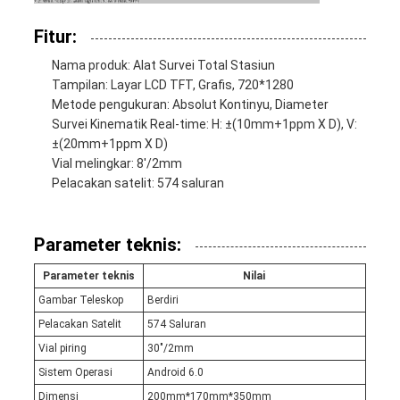
Fitur:
Nama produk: Alat Survei Total Stasiun
Tampilan: Layar LCD TFT, Grafis, 720*1280
Metode pengukuran: Absolut Kontinyu, Diameter
Survei Kinematik Real-time: H: ±(10mm+1ppm X D), V:
±(20mm+1ppm X D)
Vial melingkar: 8'/2mm
Pelacakan satelit: 574 saluran
Parameter teknis:
Parameter teknis
Nilai
Gambar Teleskop
Berdiri
Pelacakan Satelit
574 Saluran
Vial piring
30"/2mm
Sistem Operasi
Android 6.0
Dimensi
200mm*170mm*350mm