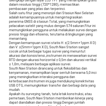
dilengkapi dengan layar LCD TFT yang menampilkan grafis
dalam resolusi tinggi (720*1280), memastikan
pembacaan yang jelas dan terperinci.
Salah satu fitur yang menonjol dari Stasiun Navi Selatan
adalah kemampuannya untuk mengintegrasikan
penerima GNSS di stasiun Total, yang memungkinkan
pelacakan satelit yang mulus dengan 574 saluran.Fitur ini
memungkinkan pengguna untuk melakukan survei dengan
presisi tinggi dan efisiensi, terutama di lingkungan yang
menantang.
Dengan kemampuan survei statis H: ±(2.5mm+1ppm X D)
dan V: ±(5mm+1ppm X D), South Navi Station sangat
cocok untuk berbagai tugas survei yang menuntut
akurasi dan konsistensi.,instrumen ini menawarkan survei
RTD dengan akurasi horizontal ± 0,5m dan akurasi vertikal
± 1,0m, melayani berbagai aplikasi survei.
South Navi Station dirancang untuk fleksibilitas dan
kenyamanan, menampilkan layar sentuh berwarna 5,0 inci
yang meningkatkan interaksi pengguna dan
keterbacaan.Instrumen ini juga mendukung konektivitas
USB OTG, memungkinkan transfer dan berbagi data yang
mudah.
Apakah itu surveying tanah, tata letak konstruksi, atau
pemetaan, South Navi Station memberikan kinerja yang
dapat diandalkan dan presisi tinggi.Dengan jumlah