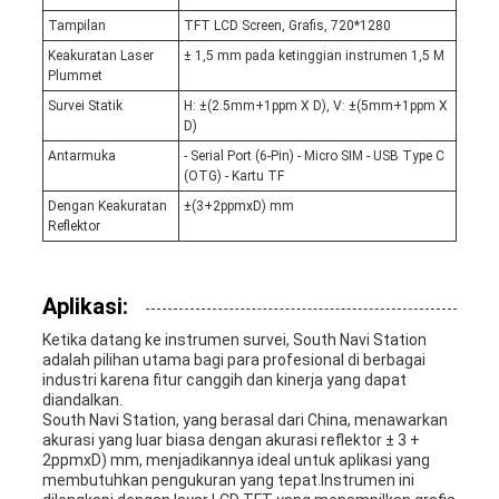
Tampilan
TFT LCD Screen, Grafis, 720*1280
Keakuratan Laser
± 1,5 mm pada ketinggian instrumen 1,5 M
Plummet
Survei Statik
H: ±(2.5mm+1ppm X D), V: ±(5mm+1ppm X
D)
Antarmuka
- Serial Port (6-Pin) - Micro SIM - USB Type C
(OTG) - Kartu TF
Dengan Keakuratan
±(3+2ppmxD) mm
Reflektor
Aplikasi:
Ketika datang ke instrumen survei, South Navi Station
adalah pilihan utama bagi para profesional di berbagai
industri karena fitur canggih dan kinerja yang dapat
diandalkan.
South Navi Station, yang berasal dari China, menawarkan
akurasi yang luar biasa dengan akurasi reflektor ± 3 +
2ppmxD) mm, menjadikannya ideal untuk aplikasi yang
membutuhkan pengukuran yang tepat.Instrumen ini