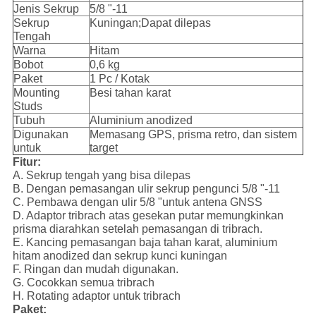
Jenis Sekrup
5/8 "-11
Sekrup
Kuningan;Dapat dilepas
Tengah
Warna
Hitam
Bobot
0,6 kg
Paket
1 Pc / Kotak
Mounting
Besi tahan karat
Studs
Tubuh
Aluminium anodized
Digunakan
Memasang GPS, prisma retro, dan sistem
untuk
target
Fitur:
A. Sekrup tengah yang bisa dilepas
B. Dengan pemasangan ulir sekrup pengunci 5/8 "-11
C. Pembawa dengan ulir 5/8 "untuk antena GNSS
D. Adaptor tribrach atas gesekan putar memungkinkan
prisma diarahkan setelah pemasangan di tribrach.
E. Kancing pemasangan baja tahan karat, aluminium
hitam anodized dan sekrup kunci kuningan
F. Ringan dan mudah digunakan.
G. Cocokkan semua tribrach
H. Rotating adaptor untuk tribrach
Paket: