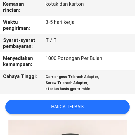
KUALITAS
Kemasan
kotak dan karton
rincian:
HUBUNGI
Waktu
3-5 hari kerja
pengiriman:
KAMI
Syarat-syarat
T / T
pembayaran:
PERMINTAAN
Menyediakan
1000 Potongan Per Bulan
PENAWARAN
kemampuan:
Cahaya Tinggi:
,
Carrier gnss Tribrach Adapter
SITEMAP
,
Screw Tribrach Adapter
stasiun basis gps trimble
PRIVACY
HARGA TERBAIK
POLICY