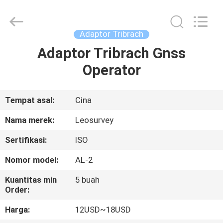
Leo
Survey
Instrument
Co.,Ltd.
All
Adaptor Tribrach
Rights
Reserved.
Adaptor Tribrach Gnss
RUMAH
Operator
PRODUK
Tempat asal:
Cina
TENTANG
Nama merek:
Leosurvey
KAMI
Sertifikasi:
ISO
Nomor model:
AL-2
TUR
PABRIK
Kuantitas min
5 buah
Order:
Harga:
12USD~18USD
KONTROL