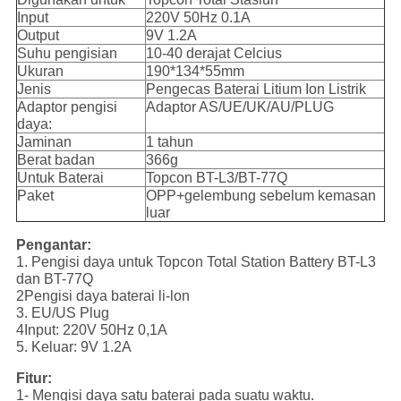
Input
220V 50Hz 0.1A
Output
9V 1.2A
Suhu pengisian
10-40 derajat Celcius
Ukuran
190*134*55mm
Jenis
Pengecas Baterai Litium Ion Listrik
Adaptor pengisi
Adaptor AS/UE/UK/AU/PLUG
daya:
Jaminan
1 tahun
Berat badan
366g
Untuk Baterai
Topcon BT-L3/BT-77Q
Paket
OPP+gelembung sebelum kemasan
luar
Pengantar:
1. Pengisi daya untuk Topcon Total Station Battery BT-L3
dan BT-77Q
2Pengisi daya baterai li-lon
3. EU/US Plug
4Input: 220V 50Hz 0,1A
5. Keluar: 9V 1.2A
Fitur:
1- Mengisi daya satu baterai pada suatu waktu.