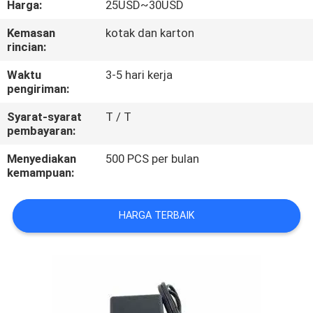
Harga:
25USD~30USD
KUALITAS
Kemasan
kotak dan karton
rincian:
HUBUNGI
KAMI
Waktu
3-5 hari kerja
pengiriman:
Syarat-syarat
T / T
PERMINTAAN
pembayaran:
PENAWARAN
Menyediakan
500 PCS per bulan
kemampuan:
SITEMAP
HARGA TERBAIK
PRIVACY
POLICY