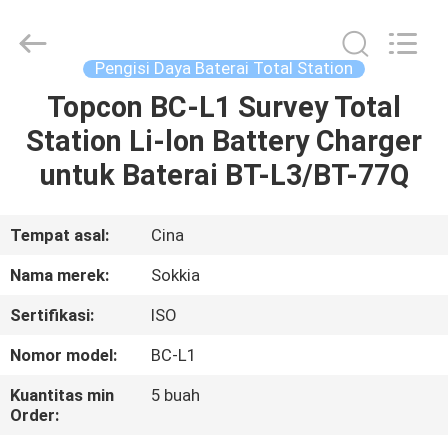
Leo
Survey
Instrument
Co.,Ltd.
All
Pengisi Daya Baterai Total Station
Rights
Reserved.
Topcon BC-L1 Survey Total
RUMAH
Station Li-lon Battery Charger
PRODUK
untuk Baterai BT-L3/BT-77Q
TENTANG
Tempat asal:
Cina
KAMI
Nama merek:
Sokkia
Sertifikasi:
ISO
TUR
Nomor model:
BC-L1
PABRIK
Kuantitas min
5 buah
Order:
KONTROL