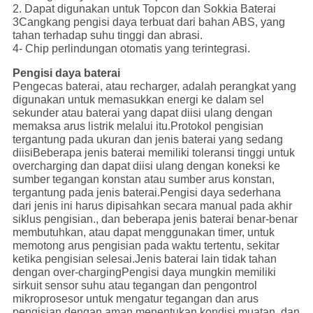
2. Dapat digunakan untuk Topcon dan Sokkia Baterai
3Cangkang pengisi daya terbuat dari bahan ABS, yang
tahan terhadap suhu tinggi dan abrasi.
4- Chip perlindungan otomatis yang terintegrasi.
Pengisi daya baterai
Pengecas baterai, atau recharger, adalah perangkat yang
digunakan untuk memasukkan energi ke dalam sel
sekunder atau baterai yang dapat diisi ulang dengan
memaksa arus listrik melalui itu.Protokol pengisian
tergantung pada ukuran dan jenis baterai yang sedang
diisiBeberapa jenis baterai memiliki toleransi tinggi untuk
overcharging dan dapat diisi ulang dengan koneksi ke
sumber tegangan konstan atau sumber arus konstan,
tergantung pada jenis baterai.Pengisi daya sederhana
dari jenis ini harus dipisahkan secara manual pada akhir
siklus pengisian., dan beberapa jenis baterai benar-benar
membutuhkan, atau dapat menggunakan timer, untuk
memotong arus pengisian pada waktu tertentu, sekitar
ketika pengisian selesai.Jenis baterai lain tidak tahan
dengan over-chargingPengisi daya mungkin memiliki
sirkuit sensor suhu atau tegangan dan pengontrol
mikroprosesor untuk mengatur tegangan dan arus
pengisian dengan aman,menentukan kondisi muatan, dan