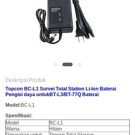
Deskripsi Produk
Topcon BC-L1 Survei Total Station Li-lon Baterai
Pengisi daya untuk
BT-L3/BT-77Q Baterai
Model:
BC-L1
Spesifikasi:
Model
BC-L1
Warna
Hitam
Digunakan untuk
Topcon Total Stasiun