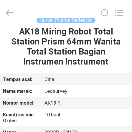
Leo
Survey
Instrument
Co.,Ltd.
All
Survei Prisma Reflektor
Rights
Reserved.
AK18 Miring Robot Total
RUMAH
Station Prism 64mm Wanita
PRODUK
Total Station Bagian
Instrumen Instrument
TENTANG
KAMI
Tempat asal:
Cina
Nama merek:
Leosurvey
TUR
Nomor model:
AK18-1
PABRIK
Kuantitas min
10 buah
Order:
KONTROL