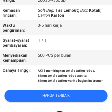
Harga:
20USD~30USD
KUALITAS
Kemasan
Soft Bag;
Tas Lembut;
Box;
Kotak;
rincian:
Carton
Karton
HUBUNGI
Waktu
3-5 hari kerja
KAMI
pengiriman:
Syarat-syarat
T / T
PERMINTAAN
pembayaran:
PENAWARAN
Menyediakan
500 PCS per bulan
kemampuan:
SITEMAP
Cahaya Tinggi:
,
AK18 memiringkan total station robot
,
64mm total station robot wanita
64mm total station wanita bagian instrumen
PRIVACY
POLICY
HARGA TERBAIK