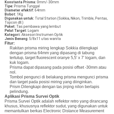
Konstanta Prisma:
0mm/-30mm
Tipe:
Prisma Tunggal
Diameter efektif:
64mm
Bobot:
1Kg
Digunakan untuk:
Total Station (Sokkia, Nikon, Trimble, Pentax,
Topcon dll.)
Paket:
Tas pembawa yang lembut
Pelat Target:
Logam
Kategori:
Aksesori Instrumen Optik
Jenis Benang
: 5/8x11 utas wanita
Fitur:
Rakitan prisma miring lengkap Sokkia dilengkapi
dengan prisma 64mm yang dipasang di tabung
tertutup, target fluorescent oranye 5,5′ x 7′ logam, dan
kuk logam.
Prisma dapat dipasang pada posisi offset -30mm atau
nol.
Tombol pengunci di belakang prisma mengunci prisma
dan target pada posisi miring yang diinginkan.
Prism Dilengkapi dengan tas jinjing nilon berlapis
pelindung.
Aplikasi Prisma Survei Optik
Prisma Survei Optik adalah reflektor retro yang dirancang
khusus, khususnya reflektor sudut, yang digunakan untuk
memantulkan berkas Electronic Distance Measurement