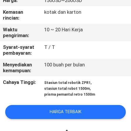
Harga:
150USD~200USD
KUALITAS
Kemasan
kotak dan karton
rincian:
HUBUNGI
Waktu
10 ~ 20 Hari Kerja
KAMI
pengiriman:
Syarat-syarat
T / T
PERMINTAAN
pembayaran:
PENAWARAN
Menyediakan
100 buah per bulan
kemampuan:
SITEMAP
Cahaya Tinggi:
,
Stasiun total robotik ZPR1
,
stasiun total robot 1500m
prisma pemantul retro 1500m
PRIVACY
POLICY
HARGA TERBAIK