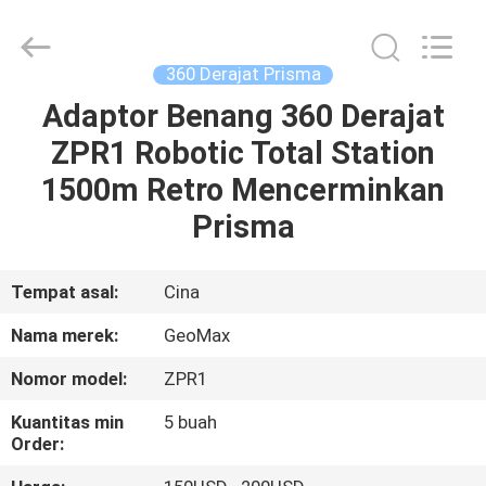
Leo
Survey
Instrument
Co.,Ltd.
All
360 Derajat Prisma
Rights
Reserved.
Adaptor Benang 360 Derajat
RUMAH
ZPR1 Robotic Total Station
PRODUK
1500m Retro Mencerminkan
Prisma
TENTANG
KAMI
Tempat asal:
Cina
Nama merek:
GeoMax
TUR
Nomor model:
ZPR1
PABRIK
Kuantitas min
5 buah
Order:
KONTROL