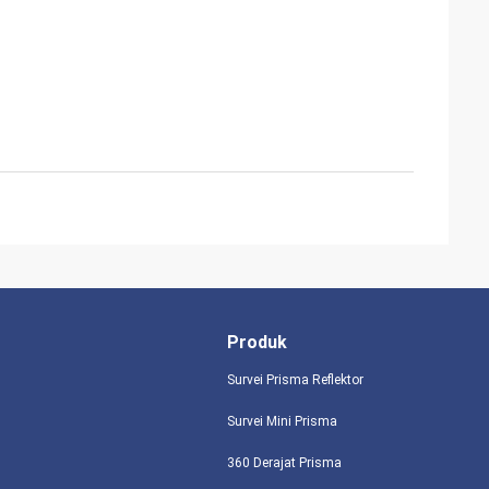
Produk
Survei Prisma Reflektor
Survei Mini Prisma
360 Derajat Prisma