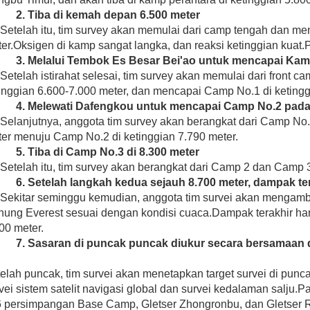
2.
Tiba di kemah depan 6.500 meter
Setelah itu, tim survey akan memulai dari camp tengah dan me
er.Oksigen di kamp sangat langka, dan reaksi ketinggian kuat.Pa
3.
Melalui Tembok Es Besar Bei'ao untuk mencapai Kamp
Setelah istirahat selesai, tim survey akan memulai dari front 
inggian 6.600-7.000 meter, dan mencapai Camp No.1 di ketingg
4.
Melewati Dafengkou untuk mencapai Camp No.2 pada
Selanjutnya, anggota tim survey akan berangkat dari Camp No.
er menuju Camp No.2 di ketinggian 7.790 meter.
5.
Tiba di Camp No.3 di 8.300 meter
Setelah itu, tim survey akan berangkat dari Camp 2 dan Camp 3
6.
Setelah langkah kedua sejauh 8.700 meter, dampak ter
Sekitar seminggu kemudian, anggota tim survei akan mengam
ung Everest sesuai dengan kondisi cuaca.Dampak terakhir har
00 meter.
7.
Sasaran di puncak puncak diukur secara bersamaan
elah puncak, tim survei akan menetapkan target survei di pun
vei sistem satelit navigasi global dan survei kedalaman salju.
6 persimpangan Base Camp, Gletser Zhongronbu, dan Gletser 