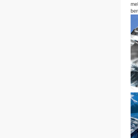
mel
ber