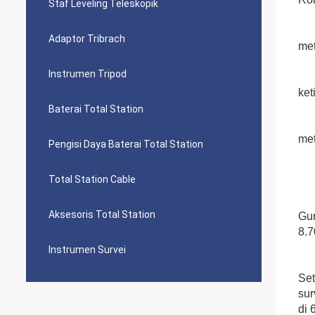
Staf Leveling Teleskopik
Adaptor Tribrach
met
Instrumen Tripod
ket
Baterai Total Station
met
Pengisi Daya Baterai Total Station
Total Station Cable
Aksesoris Total Station
Gun
8.7
Instrumen Survei
Set
sur
di 