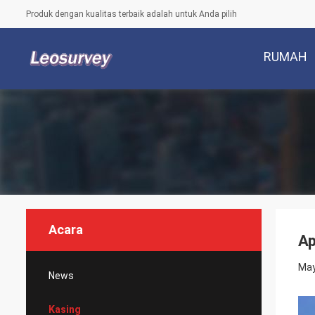
Produk dengan kualitas terbaik adalah untuk Anda pilih
RUMAH
Acara
Ap
May
News
Kasing