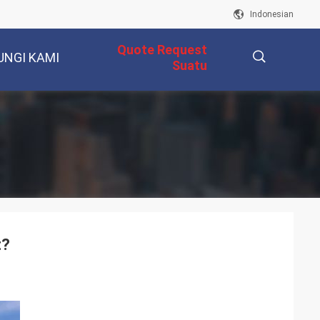
Indonesian
Quote Request
UNGI KAMI
Suatu
描
述
t?