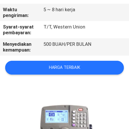
KUALITAS
Waktu
5 ~ 8 hari kerja
pengiriman:
HUBUNGI
Syarat-syarat
T/T, Western Union
KAMI
pembayaran:
Menyediakan
500 BUAH/PER BULAN
PERMINTAAN
kemampuan:
PENAWARAN
HARGA TERBAIK
SITEMAP
PRIVACY
POLICY