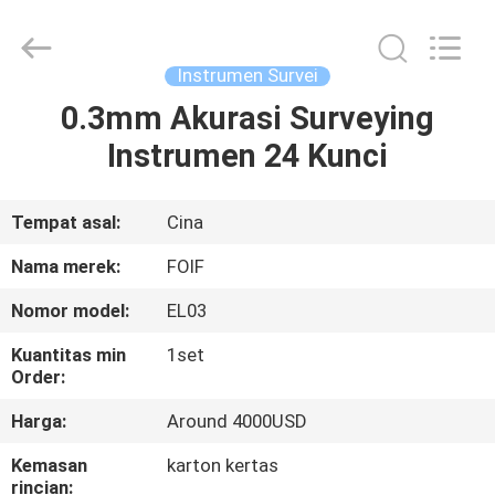
Leo
Survey
Instrument
Co.,Ltd.
All
Instrumen Survei
Rights
Reserved.
0.3mm Akurasi Surveying
RUMAH
Instrumen 24 Kunci
PRODUK
Tempat asal:
Cina
TENTANG
Nama merek:
FOIF
KAMI
Nomor model:
EL03
Kuantitas min
1set
TUR
Order:
PABRIK
Harga:
Around 4000USD
Kemasan
karton kertas
KONTROL
rincian: