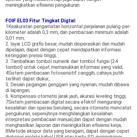
meningkatkan efisiensi pengukuran.
FOIF EL03 Fitur Tingkat Digtal:
1Keakuratan pengamatan horizontal perjalanan pulang-per-
kilometer adalah 0,3 mm, dan pembacaan minimum adalah
0,01 mm;
2. layar LCD grafis besar, mudah dioperasikan dan mudah
dipelajari, dapat dengan cepat mendapatkan informasi
ketinggian presisi tinggi;
3. Tambahkan tombol numerik dan tombol fungsi (24
tombol) untuk cepat memasukkan informasi yang valid;
4Sistem pembacaan fotosensitif canggih, cahaya putih
terlihat dapat diukur;
5. Desain pegangan genggam yang nyaman, mudah dibawa
di lapangan;
6. Kompensasi otomatis jarak jauh, akurasi leveling tinggi;
7Sistem pembacaan digital secara efektif mengurangi
kesalahan dan operasi berulang, secara otomatis mencatat
pengukuran, sepenuhnya menghilangkan kesalahan
interpretasi pembacaan manual,dan dapat dengan mudah
menghasilkan laporan dan meningkatkan efisiensi kerja;
8Metode ekspor data yang beragam, dapat dengan cepat
diekspor melalui kabel USB atau kartu SD, mengekspor