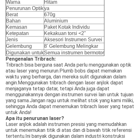
Warna
Hitam
Penurunan Optik
ya
Berat
670g
Bahan
Aluminium
Kemasan
Paket Kotak Individu
Ketepatan
Kekakuan torsi <2"
Jenis
Aksesori Instrumen Survei
Gelembung
8' Gelembung Melingkar
Digunakan untuk
Semua instrumen bermotor
Pengenalan Tribrach:
Tribrach bisa berguna saat Anda perlu menggunakan optik
atau laser yang menurun.Plumb bobs dapat memakan
waktu yang berharga, dan mereka sulit digunakan dalam
angin.Menggunakan tribrach dengan laser anjlok dapat
menjaganya tetap datar, tetapi Anda juga dapat
menggunakannya dengan instrumen survei lain untuk tujuan
yang sama.Jangan ragu untuk melihat stok yang kami miliki,
sehingga Anda dapat menemukan tribrach laser yang tepat
untuk Anda!
Apa itu penurunan laser?
Laser anjlok adalah instrumen presisi yang memudahkan
untuk menemukan titik di atas dan di bawah titik referensi
tertentu.Ini banyak digunakan dalam industri konstruksi