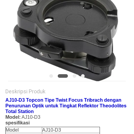
Deskripsi Produk
AJ10-D3 Topcon Tipe Twist Focus Tribrach dengan
Penurunan Optik untuk Tingkat Reflektor Theodolites
Total Station
Model:
AJ10-D3
spesifikasi
Model
AJ10-D3