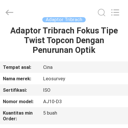
Leo
Survey
Instrument
Co.,Ltd.
All
Adaptor Tribrach
Rights
Reserved.
Adaptor Tribrach Fokus Tipe
RUMAH
Twist Topcon Dengan
PRODUK
Penurunan Optik
TENTANG
Tempat asal:
Cina
KAMI
Nama merek:
Leosurvey
Sertifikasi:
ISO
TUR
Nomor model:
AJ10-D3
PABRIK
Kuantitas min
5 buah
Order:
KONTROL