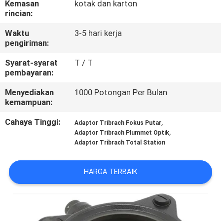
Kemasan
kotak dan karton
KUALITAS
rincian:
Waktu
3-5 hari kerja
HUBUNGI
pengiriman:
KAMI
Syarat-syarat
T / T
pembayaran:
PERMINTAAN
Menyediakan
1000 Potongan Per Bulan
PENAWARAN
kemampuan:
Cahaya Tinggi:
,
Adaptor Tribrach Fokus Putar
,
SITEMAP
Adaptor Tribrach Plummet Optik
Adaptor Tribrach Total Station
PRIVACY
HARGA TERBAIK
POLICY