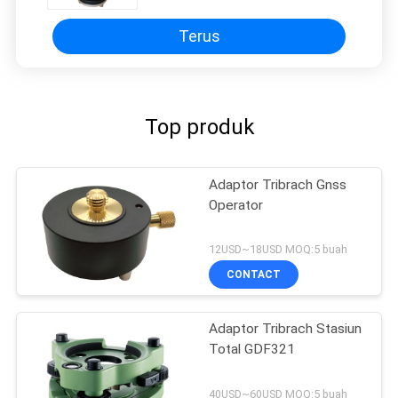
Terus
Top produk
Adaptor Tribrach Gnss
Operator
12USD~18USD MOQ:5 buah
CONTACT
Adaptor Tribrach Stasiun
Total GDF321
40USD~60USD MOQ:5 buah