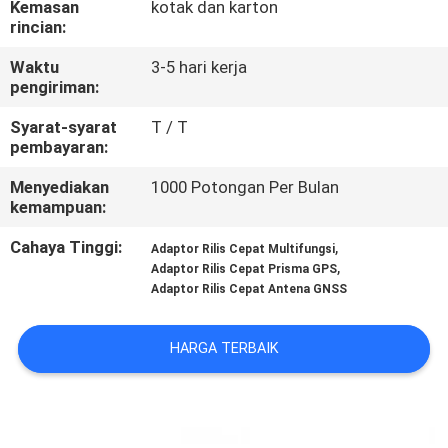
Kemasan
kotak dan karton
KUALITAS
rincian:
Waktu
3-5 hari kerja
HUBUNGI
pengiriman:
KAMI
Syarat-syarat
T / T
pembayaran:
PERMINTAAN
Menyediakan
1000 Potongan Per Bulan
PENAWARAN
kemampuan:
Cahaya Tinggi:
,
Adaptor Rilis Cepat Multifungsi
,
SITEMAP
Adaptor Rilis Cepat Prisma GPS
Adaptor Rilis Cepat Antena GNSS
PRIVACY
HARGA TERBAIK
POLICY