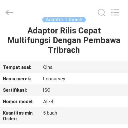
Leo
Survey
Instrument
Co.,Ltd.
All
Adaptor Tribrach
Rights
Reserved.
Adaptor Rilis Cepat
RUMAH
Multifungsi Dengan Pembawa
PRODUK
Tribrach
TENTANG
Tempat asal:
Cina
KAMI
Nama merek:
Leosurvey
Sertifikasi:
ISO
TUR
Nomor model:
AL-4
PABRIK
Kuantitas min
5 buah
Order:
KONTROL