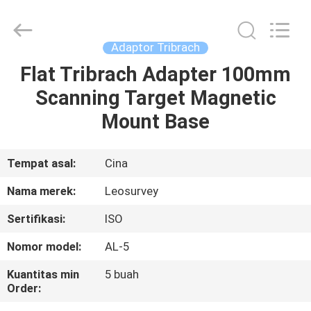
Leo
Survey
Instrument
Co.,Ltd.
All
Adaptor Tribrach
Rights
Reserved.
Flat Tribrach Adapter 100mm
RUMAH
Scanning Target Magnetic
PRODUK
Mount Base
TENTANG
Tempat asal:
Cina
KAMI
Nama merek:
Leosurvey
Sertifikasi:
ISO
TUR
Nomor model:
AL-5
PABRIK
Kuantitas min
5 buah
Order:
KONTROL