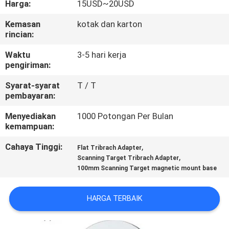
Harga:
15USD~20USD
KUALITAS
Kemasan
kotak dan karton
rincian:
HUBUNGI
KAMI
Waktu
3-5 hari kerja
pengiriman:
Syarat-syarat
T / T
PERMINTAAN
pembayaran:
PENAWARAN
Menyediakan
1000 Potongan Per Bulan
kemampuan:
SITEMAP
Cahaya Tinggi:
,
Flat Tribrach Adapter
,
Scanning Target Tribrach Adapter
100mm Scanning Target magnetic mount base
PRIVACY
POLICY
HARGA TERBAIK