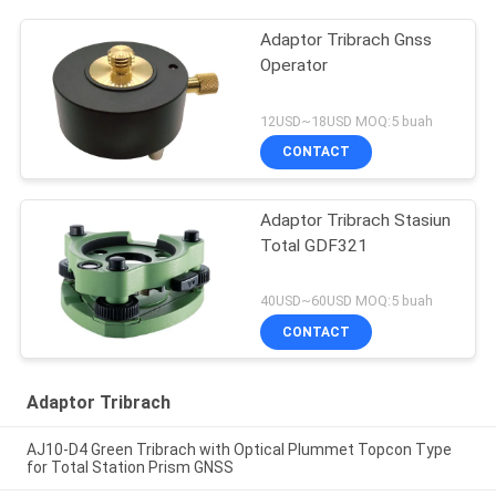
Adaptor Tribrach Gnss
Operator
12USD~18USD MOQ:5 buah
CONTACT
Adaptor Tribrach Stasiun
Total GDF321
40USD~60USD MOQ:5 buah
CONTACT
Adaptor Tribrach
AJ10-D4 Green Tribrach with Optical Plummet Topcon Type
for Total Station Prism GNSS