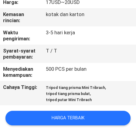
Harga:
17USD~20USD
KUALITAS
Kemasan
kotak dan karton
rincian:
HUBUNGI
KAMI
Waktu
3-5 hari kerja
pengiriman:
Syarat-syarat
T / T
PERMINTAAN
pembayaran:
PENAWARAN
Menyediakan
500 PCS per bulan
kemampuan:
SITEMAP
Cahaya Tinggi:
,
Tripod tiang prisma Mini Tribrach
,
tripod tiang prisma bulat
tripod putar Mini Tribrach
PRIVACY
POLICY
HARGA TERBAIK