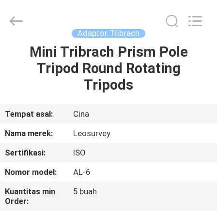
Leo
Survey
Instrument
Co.,Ltd.
All
Adaptor Tribrach
Rights
Reserved.
Mini Tribrach Prism Pole
RUMAH
Tripod Round Rotating
PRODUK
Tripods
TENTANG
Tempat asal:
Cina
KAMI
Nama merek:
Leosurvey
Sertifikasi:
ISO
TUR
Nomor model:
AL-6
PABRIK
Kuantitas min
5 buah
Order:
KONTROL