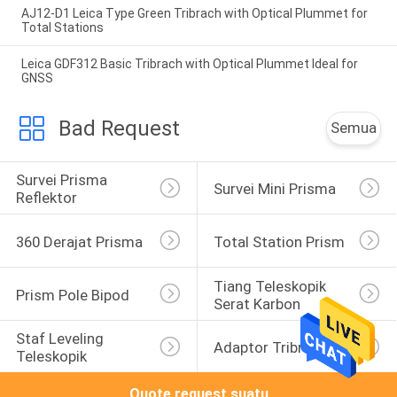
AJ12-D1 Leica Type Green Tribrach with Optical Plummet for
Total Stations
Leica GDF312 Basic Tribrach with Optical Plummet Ideal for
GNSS
Bad Request
Semua
Survei Prisma 
Survei Mini Prisma
Reflektor
360 Derajat Prisma
Total Station Prism
Tiang Teleskopik 
Prism Pole Bipod
Serat Karbon
Staf Leveling 
Adaptor Tribrach
Teleskopik
Quote request suatu