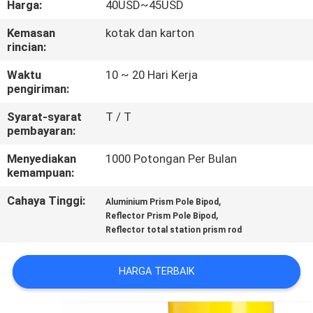
Harga:
40USD~45USD
KUALITAS
Kemasan
kotak dan karton
rincian:
HUBUNGI
KAMI
Waktu
10 ~ 20 Hari Kerja
pengiriman:
Syarat-syarat
T / T
PERMINTAAN
pembayaran:
PENAWARAN
Menyediakan
1000 Potongan Per Bulan
kemampuan:
SITEMAP
Cahaya Tinggi:
,
Aluminium Prism Pole Bipod
,
Reflector Prism Pole Bipod
Reflector total station prism rod
PRIVACY
POLICY
HARGA TERBAIK