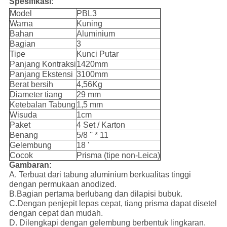
Spesifikasi:
Model
PBL3
Warna
Kuning
Bahan
Aluminium
Bagian
3
Tipe
Kunci Putar
Panjang Kontraksi
1420mm
Panjang Ekstensi
3100mm
Berat bersih
4,56Kg
Diameter tiang
29 mm
Ketebalan Tabung
1,5 mm
Wisuda
1cm
Paket
4 Set / Karton
Benang
5/8 '' * 11
Gelembung
18 '
Cocok
Prisma (tipe non-Leica)
Gambaran:
A. Terbuat dari tabung aluminium berkualitas tinggi
dengan permukaan anodized.
B.Bagian pertama berlubang dan dilapisi bubuk.
C.Dengan penjepit lepas cepat, tiang prisma dapat disetel
dengan cepat dan mudah.
D. Dilengkapi dengan gelembung berbentuk lingkaran.