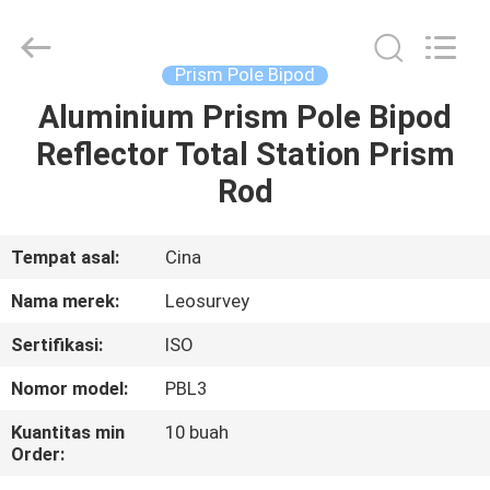
Leo
Survey
Instrument
Co.,Ltd.
All
Prism Pole Bipod
Rights
Reserved.
Aluminium Prism Pole Bipod
RUMAH
Reflector Total Station Prism
PRODUK
Rod
TENTANG
Tempat asal:
Cina
KAMI
Nama merek:
Leosurvey
Sertifikasi:
ISO
TUR
Nomor model:
PBL3
PABRIK
Kuantitas min
10 buah
Order:
KONTROL