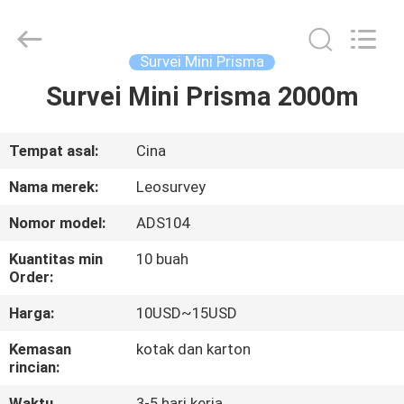
Leo
Survey
Instrument
Co.,Ltd.
All
Survei Mini Prisma
Rights
Reserved.
Survei Mini Prisma 2000m
RUMAH
PRODUK
Tempat asal:
Cina
Nama merek:
Leosurvey
TENTANG
Nomor model:
ADS104
KAMI
Kuantitas min
10 buah
Order:
TUR
Harga:
10USD~15USD
PABRIK
Kemasan
kotak dan karton
rincian:
KONTROL
Waktu
3-5 hari kerja