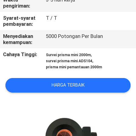
KUALITAS
pengiriman:
Syarat-syarat
T / T
HUBUNGI
pembayaran:
KAMI
Menyediakan
5000 Potongan Per Bulan
kemampuan:
PERMINTAAN
Cahaya Tinggi:
,
Survei prisma mini 2000m
,
survei prisma mini ADS104
PENAWARAN
prisma mini pemantauan 2000m
SITEMAP
HARGA TERBAIK
PRIVACY
POLICY