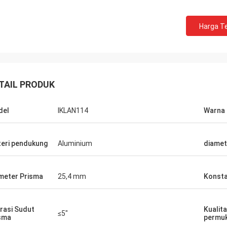
Harga Te
TAIL PRODUK
del
IKLAN114
Warna
eri pendukung
Aluminium
diamet
meter Prisma
25,4 mm
Konst
rasi Sudut
Kualit
≤5"
sma
permu