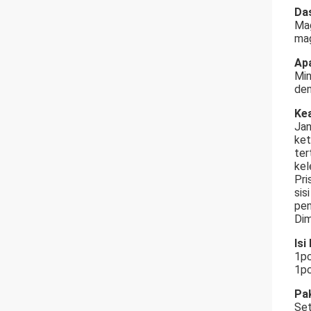
Da
Mag
ma
Apa
Min
den
Ke
Jan
ket
ter
kel
Pri
sis
pen
Dim
Isi
1pc
1pc
Pa
Set