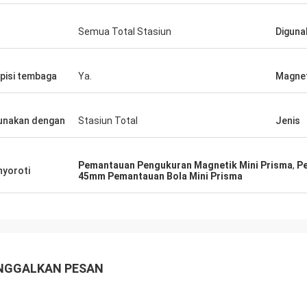
s
Semua Total Stasiun
Diguna
apisi tembaga
Ya.
Magnet
unakan dengan
Stasiun Total
Jenis
Pemantauan Pengukuran Magnetik Mini Prisma
,
P
yoroti
45mm Pemantauan Bola Mini Prisma
NGGALKAN PESAN