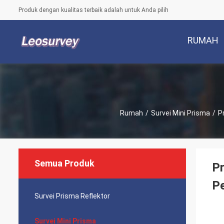
Produk dengan kualitas terbaik adalah untuk Anda pilih
RUMAH
Rumah
/
Survei Mini Prisma
/
P
Semua Produk
Pr
P
Survei Prisma Reflektor
Survei Mini Prisma