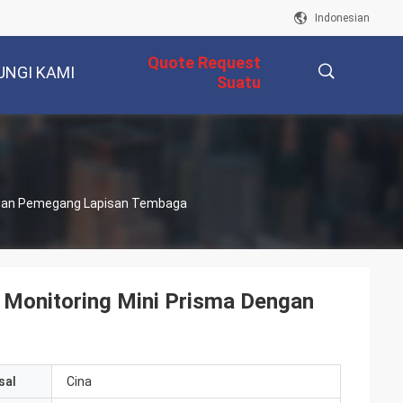
Indonesian
Quote Request
UNGI KAMI
Suatu
描
engan Pemegang Lapisan Tembaga
述
 Monitoring Mini Prisma Dengan
sal
Cina