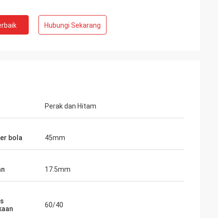
rbaik
Hubungi Sekarang
Perak dan Hitam
er bola
45mm
an
17.5mm
as
60/40
kaan