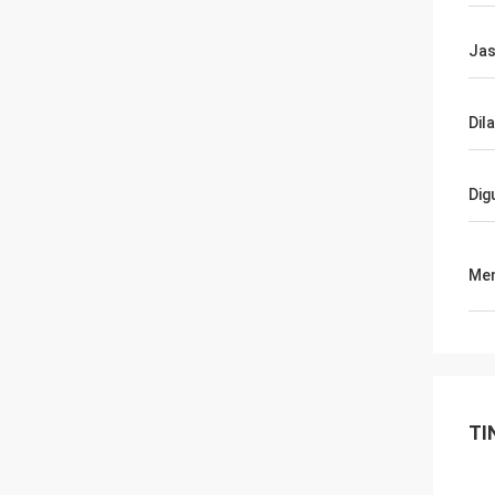
Ja
Dil
Dig
Men
TI