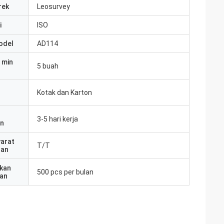
rek
Leosurvey
i
ISO
odel
AD114
 min
5 buah
Kotak dan Karton
3-5 hari kerja
an
yarat
T/T
ran
kan
500 pcs per bulan
an