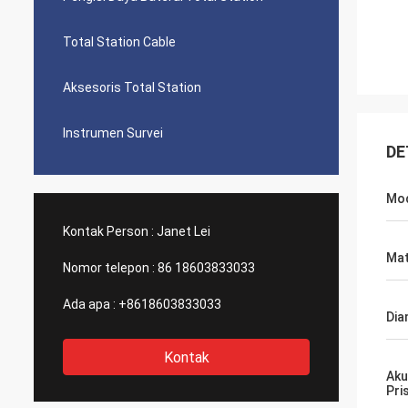
Total Station Cable
Aksesoris Total Station
Instrumen Survei
DE
Mo
Kontak Person :
Janet Lei
Mat
Nomor telepon :
86 18603833033
Ada apa :
+8618603833033
Dia
Kontak
Aku
Pri