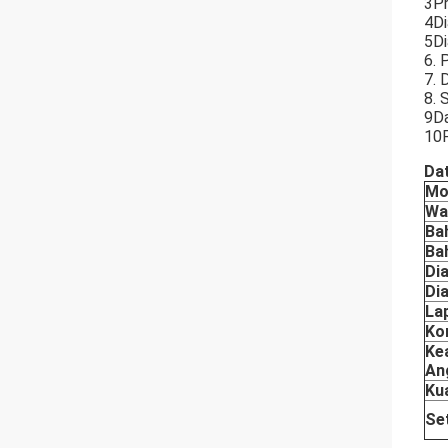
3Pr
4Di
5Di
6. 
7. 
8. 
9Da
10P
Dat
Mo
Wa
Ba
Ba
Di
Di
La
Ko
Ke
An
Ku
Se