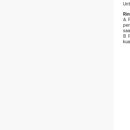
Unt
Rin
A. 
pem
saa
B. 
kua