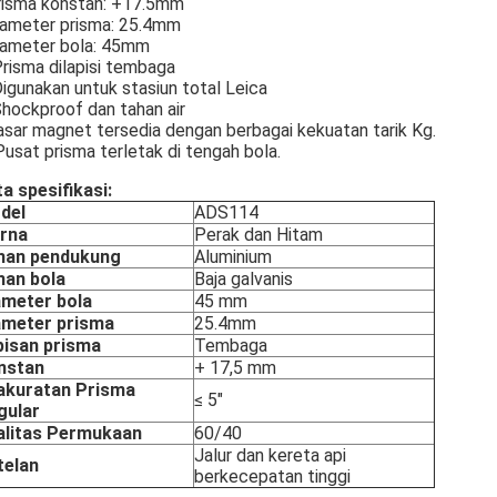
isma konstan: +17.5mm
ameter prisma: 25.4mm
ameter bola: 45mm
Prisma dilapisi tembaga
Digunakan untuk stasiun total Leica
Shockproof dan tahan air
sar magnet tersedia dengan berbagai kekuatan tarik Kg.
usat prisma terletak di tengah bola.
a spesifikasi:
del
ADS114
rna
Perak dan Hitam
han pendukung
Aluminium
han bola
Baja galvanis
ameter bola
45 mm
ameter prisma
25.4mm
pisan prisma
Tembaga
nstan
+ 17,5 mm
akuratan Prisma
≤ 5"
gular
alitas Permukaan
60/40
Jalur dan kereta api
telan
berkecepatan tinggi