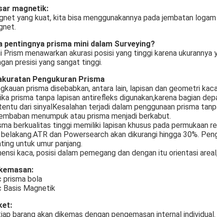
sar magnetik:
net yang kuat, kita bisa menggunakannya pada jembatan logam da
gnet.
 pentingnya prisma mini dalam Surveying?
i Prism menawarkan akurasi posisi yang tinggi karena ukurannya y
gan presisi yang sangat tinggi.
akuratan Pengukuran Prisma
gkauan prisma disebabkan, antara lain, lapisan dan geometri kaca
ika prisma tanpa lapisan antirefleks digunakan,karena bagian d
tentu dari sinyalKesalahan terjadi dalam penggunaan prisma tan
embaban menumpuk atau prisma menjadi berkabut.
sma berkualitas tinggi memiliki lapisan khusus pada permukaan ref
i belakang.ATR dan Powersearch akan dikurangi hingga 30%. Peng
ting untuk umur panjang.
ensi kaca, posisi dalam pemegang dan dengan itu orientasi areal
 kemasan:
 prisma bola
 Basis Magnetik
ket:
iap barang akan dikemas dengan pengemasan internal individual.