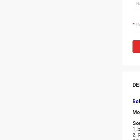
DE
Bo
Mo
So
1. 
2. 