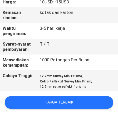
Harga:
10USD~15USD
KUALITAS
Kemasan
kotak dan karton
rincian:
HUBUNGI
KAMI
Waktu
3-5 hari kerja
pengiriman:
Syarat-syarat
T / T
PERMINTAAN
pembayaran:
PENAWARAN
Menyediakan
1000 Potongan Per Bulan
kemampuan:
SITEMAP
Cahaya Tinggi:
,
12.7mm Survey Mini Prisma
,
Retro Reflektif Survey Mini Prism
12.7mm retro reflektif prisma
PRIVACY
POLICY
HARGA TERBAIK