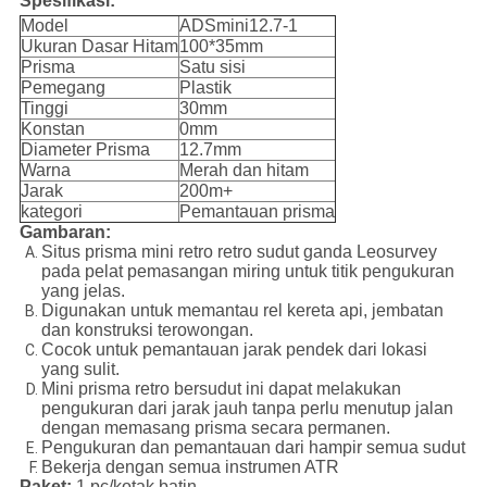
Spesifikasi:
Model
ADSmini12.7-1
Ukuran Dasar Hitam
100*35mm
Prisma
Satu sisi
Pemegang
Plastik
Tinggi
30mm
Konstan
0mm
Diameter Prisma
12.7mm
Warna
Merah dan hitam
Jarak
200m+
kategori
Pemantauan prisma
Gambaran:
Situs prisma mini retro retro sudut ganda Leosurvey
pada pelat pemasangan miring untuk titik pengukuran
yang jelas.
Digunakan untuk memantau rel kereta api, jembatan
dan konstruksi terowongan.
Cocok untuk pemantauan jarak pendek dari lokasi
yang sulit.
Mini prisma retro bersudut ini dapat melakukan
pengukuran dari jarak jauh tanpa perlu menutup jalan
dengan memasang prisma secara permanen.
Pengukuran dan pemantauan dari hampir semua sudut
Bekerja dengan semua instrumen ATR
Paket:
1 pc/kotak batin