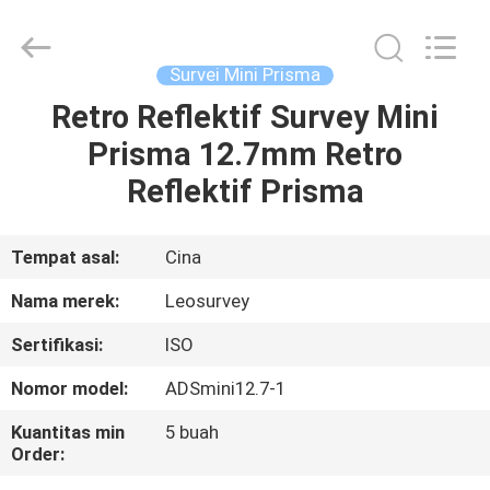
Leo
Survey
Instrument
Co.,Ltd.
All
Survei Mini Prisma
Rights
Reserved.
Retro Reflektif Survey Mini
RUMAH
Prisma 12.7mm Retro
PRODUK
Reflektif Prisma
TENTANG
Tempat asal:
Cina
KAMI
Nama merek:
Leosurvey
Sertifikasi:
ISO
TUR
Nomor model:
ADSmini12.7-1
PABRIK
Kuantitas min
5 buah
Order:
KONTROL