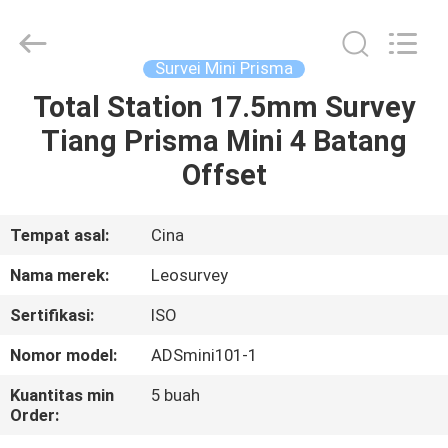
Leo
Survey
Instrument
Co.,Ltd.
All
Survei Mini Prisma
Rights
Reserved.
Total Station 17.5mm Survey
RUMAH
Tiang Prisma Mini 4 Batang
PRODUK
Offset
TENTANG
Tempat asal:
Cina
KAMI
Nama merek:
Leosurvey
Sertifikasi:
ISO
TUR
Nomor model:
ADSmini101-1
PABRIK
Kuantitas min
5 buah
Order:
KONTROL