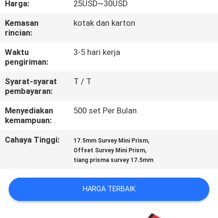
Harga:
25USD~30USD
KUALITAS
Kemasan
kotak dan karton
rincian:
HUBUNGI
KAMI
Waktu
3-5 hari kerja
pengiriman:
Syarat-syarat
T / T
PERMINTAAN
pembayaran:
PENAWARAN
Menyediakan
500 set Per Bulan
kemampuan:
SITEMAP
Cahaya Tinggi:
,
17.5mm Survey Mini Prism
,
Offset Survey Mini Prism
tiang prisma survey 17.5mm
PRIVACY
POLICY
HARGA TERBAIK