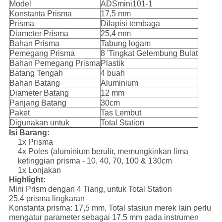
Model
ADSmini101-1
Konstanta Prisma
17,5 mm
Prisma
Dilapisi tembaga
Diameter Prisma
25,4 mm
Bahan Prisma
Tabung logam
Pemegang Prisma
8 'Tingkat Gelembung Bulat
Bahan Pemegang Prisma
Plastik
Batang Tengah
4 buah
Bahan Batang
Aluminium
Diameter Batang
12 mm
Panjang Batang
30cm
Paket
Tas Lembut
Digunakan untuk
Total Station
Isi Barang:
1x Prisma
4x Poles (aluminium berulir, memungkinkan lima
ketinggian prisma - 10, 40, 70, 100 & 130cm
1x Lonjakan
Highlight:
Mini Prism dengan 4 Tiang, untuk Total Station
25.4 prisma lingkaran
Konstanta prisma: 17,5 mm, Total stasiun merek lain perlu
mengatur parameter sebagai 17,5 mm pada instrumen