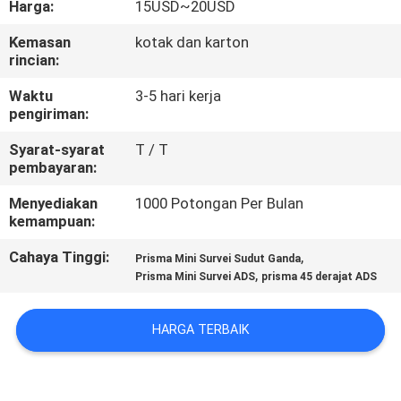
Harga:
15USD~20USD
KUALITAS
Kemasan
kotak dan karton
rincian:
HUBUNGI
KAMI
Waktu
3-5 hari kerja
pengiriman:
Syarat-syarat
T / T
PERMINTAAN
pembayaran:
PENAWARAN
Menyediakan
1000 Potongan Per Bulan
kemampuan:
SITEMAP
Cahaya Tinggi:
,
Prisma Mini Survei Sudut Ganda
,
Prisma Mini Survei ADS
prisma 45 derajat ADS
PRIVACY
POLICY
HARGA TERBAIK