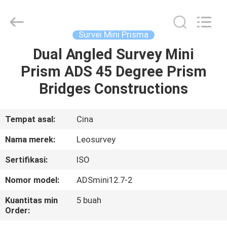
Leo
Survey
Instrument
Co.,Ltd.
All
Survei Mini Prisma
Rights
Reserved.
Dual Angled Survey Mini
RUMAH
Prism ADS 45 Degree Prism
PRODUK
Bridges Constructions
TENTANG
Tempat asal:
Cina
KAMI
Nama merek:
Leosurvey
Sertifikasi:
ISO
TUR
Nomor model:
ADSmini12.7-2
PABRIK
Kuantitas min
5 buah
Order:
KONTROL