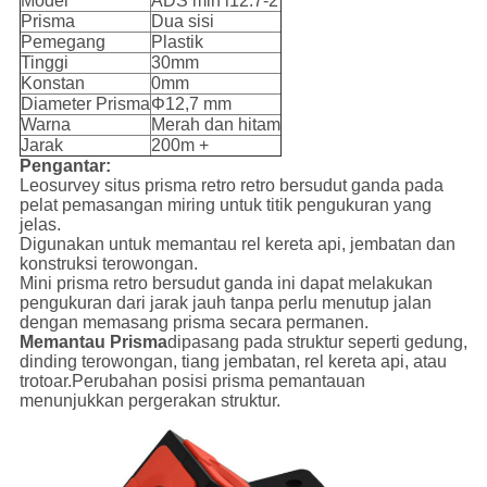
Model
ADS min i12.7-2
Prisma
Dua sisi
Pemegang
Plastik
Tinggi
30mm
Konstan
0mm
Diameter Prisma
Φ12,7 mm
Warna
Merah dan hitam
Jarak
200m +
Pengantar:
Leosurvey situs prisma retro retro bersudut ganda pada
pelat pemasangan miring untuk titik pengukuran yang
jelas.
Digunakan untuk memantau rel kereta api, jembatan dan
konstruksi terowongan.
Mini prisma retro bersudut ganda ini dapat melakukan
pengukuran dari jarak jauh tanpa perlu menutup jalan
dengan memasang prisma secara permanen.
Memantau Prisma
dipasang pada struktur seperti gedung,
dinding terowongan, tiang jembatan, rel kereta api, atau
trotoar.Perubahan posisi prisma pemantauan
menunjukkan pergerakan struktur.