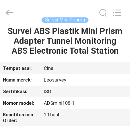
Leo
Survey
Instrument
Co.,Ltd.
All
Survei Mini Prisma
Rights
Reserved.
Survei ABS Plastik Mini Prism
RUMAH
Adapter Tunnel Monitoring
PRODUK
ABS Electronic Total Station
TENTANG
Tempat asal:
Cina
KAMI
Nama merek:
Leosurvey
Sertifikasi:
ISO
TUR
Nomor model:
ADSmini108-1
PABRIK
Kuantitas min
10 buah
Order:
KONTROL