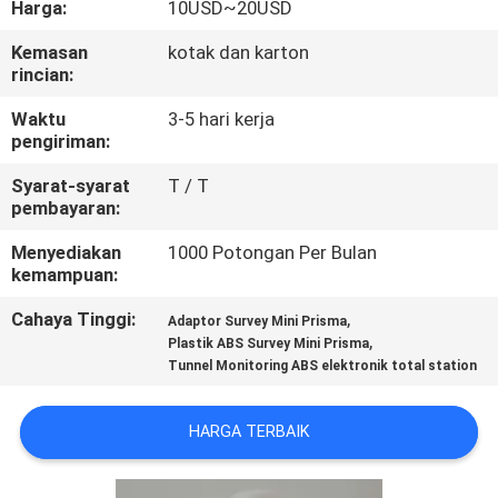
Harga:
10USD~20USD
KUALITAS
Kemasan
kotak dan karton
rincian:
HUBUNGI
KAMI
Waktu
3-5 hari kerja
pengiriman:
Syarat-syarat
T / T
PERMINTAAN
pembayaran:
PENAWARAN
Menyediakan
1000 Potongan Per Bulan
kemampuan:
SITEMAP
Cahaya Tinggi:
,
Adaptor Survey Mini Prisma
,
Plastik ABS Survey Mini Prisma
Tunnel Monitoring ABS elektronik total station
PRIVACY
POLICY
HARGA TERBAIK