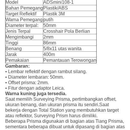
Model
ADSmini108-1
Bahan Pemegang
Plastik/ABS
Target Reflektif
Plastik 3M
Warna Pemegang
putih
Diameter terpal:
50mm
Jenis Terpal
Crosshair Pola Berlian
Mengimbangi
2mm
Tinggi
86mm
Benang
5/8x11 utas wanita
Jarak
400m
Pemakaian
Pemantauan Terowongan
Gambaran:
• Lembar reflektif dengan rambut silang.
• Diameter lembaran: 50mm.
• Offset prisma: 2mm.
• Fitur dengan adaptor Leica.
Warna kuning juga tersedia.
Saat memilih Surveying Prisma, pertimbangkan offset,
ukuran benang, dan ukuran prisma itu sendiri.Saat
bekerja dengan Total Station yang membutuhkan target
atau reflektor, Surveying Prism harus dimiliki.
Beberapa Prisma digunakan di bagian atas Tiang Prisma,
sementara beberapa dibuat untuk dipasang di bagian atas